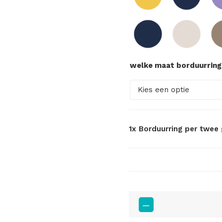
welke maat borduurringe
1x
Borduurring per twee 
Borduurring
per