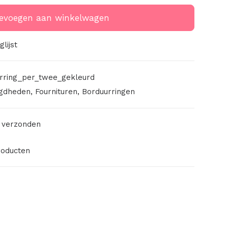
evoegen aan winkelwagen
lijst
rring_per_twee_gekleurd
gdheden
,
Fournituren
,
Borduurringen
 verzonden
roducten