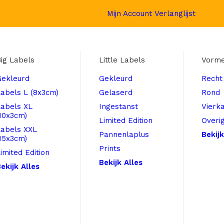
Mijn Account
Verlanglijst
ig Labels
Little Labels
Vorm
Gekleurd
Gekleurd
Recht
abels L (8x3cm)
Gelaserd
Rond
Labels XL
Ingestanst
Vierk
10x3cm)
Limited Edition
Overi
Labels XXL
Pannenlaplus
Bekijk
15x3cm)
Prints
imited Edition
Bekijk Alles
ekijk Alles