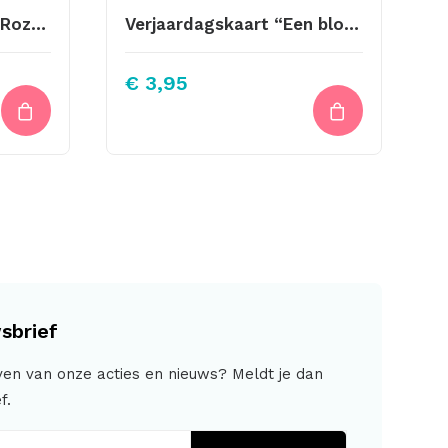
Portemonnee Sluiting Roze 8,5cm
Verjaardagskaart “Een bloemetje voor jou” 1
€
3,95
sbrief
jven van onze acties en nieuws? Meldt je dan
f.