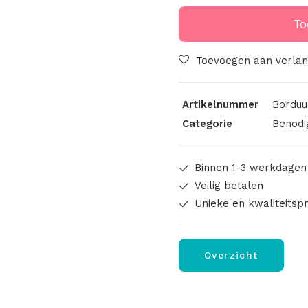
twee
gekleurd
To
aantal
Toevoegen aan verlang
Artikelnummer
Borduu
Categorie
Benodi
Binnen 1-3 werkdagen
Veilig betalen
Unieke en kwaliteitsp
Overzicht