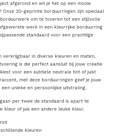
ject afgerond en wil je het op een mooie
 Onze 3D-geprinte borduurringen zijn speciaal
orduurwerk om te toveren tot een stijlvolle
 afgewerkte werk in een kleurrijke borduurring
bijpassende standaard voor een prachtige
n verkrijgbaar in diverse kleuren en maten,
tvoering is die perfect aansluit bij jouw creatie
 kiest voor een subtiele neutrale tint of juist
raccent, met deze borduurringen geef je jouw
en unieke en persoonlijke uitstraling.
gaan per twee de standaard is apart te
e kleur of juis een andere leuke kleur.
int
rschillende kleuren