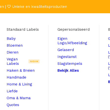
en |
Unieke en kwaliteitsproducten
Standaard Labels
Gepersonaliseerd
B
Baby
Eigen
Logo/Afbeelding
Bloemen
L
Gelaserd
Dieren
Ingestanst
(
Vegan
NIEUW
Labels
Slagstempels
(
Haken & Breien
Bekijk Alles
L
Handmade
B
Home & Living
Liefde
Oma & Mama
Quotes