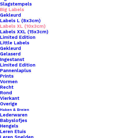
Slagstempels
Big Labels
Gekleurd
Labels L (8x3cm)
Labels XL (10x3cm)
Labels XXL (15x3cm)
Home
Leren Labels
Limited Edition
Big Labels Met Drukknoop 10x3cm Zwart Lovely
Little Labels
Gekleurd
Scarf Wit
Gelaserd
Ingestanst
Big Labels Met
Limited Edition
Pannenlaplus
Drukknoop 10x3cm
Prints
Vormen
Recht
Zwart Lovely Scarf
Rond
Vierkant
Wit
Overige
Haken & Breien
Lederwaren
€
3,50
Babyslofjes
Hengels
Leren Etuis
Wil je je handgemaakte haak- en breiwerken naar
Leren Spelden