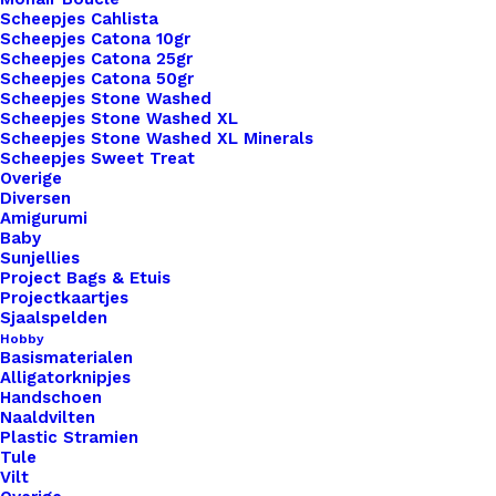
Scheepjes Cahlista
Met
Scheepjes Catona 10gr
Drukknoop
Scheepjes Catona 25gr
Toevoegen aan winkelwagen
Scheepjes Catona 50gr
10x3cm
Scheepjes Stone Washed
Zwart
Scheepjes Stone Washed XL
Toevoegen aan verlanglijst
Scheepjes Stone Washed XL Minerals
Lovely
Scheepjes Sweet Treat
Scarf
Overige
Artikelnummer
47004085_big_labels_met_drukknoop
Wit
Diversen
Amigurumi
Categorie
Leren Labels
,
Big Labels
,
Labels XL 
aantal
Baby
Kleur
Sunjellies
Project Bags & Etuis
Projectkaartjes
Sjaalspelden
Binnen 1-3 werkdagen verzonden
Hobby
Veilig betalen
Basismaterialen
Alligatorknipjes
Unieke en kwaliteitsproducten
Handschoen
Naaldvilten
Plastic Stramien
Tule
Overzicht
Vilt