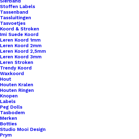
Sierband
Stoffen Labels
Tassenband
Tassluitingen
Tasvoetjes
Koord & Stroken
Imi Suede Koord
Leren Koord 1mm
Big Labels Met Drukknoop 10x3cm Zwart Met Pioen Roos
Leren Koord 2mm
Leren Koord 2,5mm
Leren Koord 3mm
€
3,50
Leren Stroken
Trendy Koord
Waxkoord
Hout
Houten Kralen
Houten Ringen
Knopen
Labels
Peg Dolls
Tasbodem
Merken
Botties
Studio Mooi Design
Prym