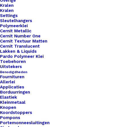
Overige
Kralen
Kralen
Settings
Sleutelhangers
Polymeerklei
Cernit Metallic
Nog meer leuks!
Cernit Number One
Cernit Textuur Matten
Cernit Translucent
Lakken & Liquids
Pardo Polymeer Klei
Toebehoren
Uitstekers
Benodigdheden
Fournituren
Allerlei
Applicaties
Borduurringen
Elastiek
Kleinmetaal
Knopen
Koordstoppers
Pompons
Portemonneesluitingen