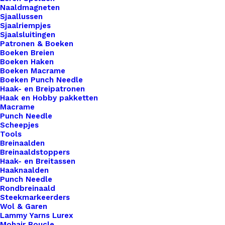
Naaldmagneten
een hoger niveau tillen? Overweeg dan onze
Sjaallussen
prachtige leren labels, de perfecte finishing touch
Sjaalriempjes
Sjaalsluitingen
voor al je creaties. Met onze labels voeg je niet
Patronen & Boeken
alleen een professionele uitstraling toe aan je
Boeken Breien
Boeken Haken
werk, maar ook een persoonlijk tintje dat jouw
Boeken Macrame
ambachtelijke meesterwerken onderscheidt van
Boeken Punch Needle
de rest. Voor de bewuste haak- en breisters onder
Haak- en Breipatronen
Haak en Hobby pakketten
ons bieden we ook een assortiment vegan leren
Macrame
labels aan die volledig diervriendelijk zijn.
Punch Needle
Scheepjes
Gemaakt van hoogwaardig synthetisch materiaal,
Tools
zijn deze labels een milieuvriendelijk alternatief
Breinaalden
Breinaaldstoppers
voor traditioneel leer, zonder concessies te doen
Haak- en Breitassen
aan stijl of kwaliteit.
Haaknaalden
Punch Needle
Rondbreinaald
1 op voorraad
Steekmarkeerders
Wol & Garen
Big
Lammy Yarns Lurex
Labels
Mohair Boucle