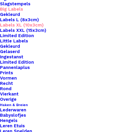
Slagstempels
Big Labels
Gekleurd
Labels L (8x3cm)
Labels XL (10x3cm)
Labels XXL (15x3cm)
Limited Edition
Little Labels
Gekleurd
Gelaserd
Ingestanst
Limited Edition
Pannenlaplus
Prints
Home
Leren Labels
Vormen
Big Labels Met Drukknoop 10x3cm Met Tekst I Love
Recht
Wool
Rond
Vierkant
Big Labels Met
Overige
Haken & Breien
Lederwaren
Drukknoop 10x3cm
Babyslofjes
Hengels
Met Tekst I Love
Leren Etuis
Leren Spelden