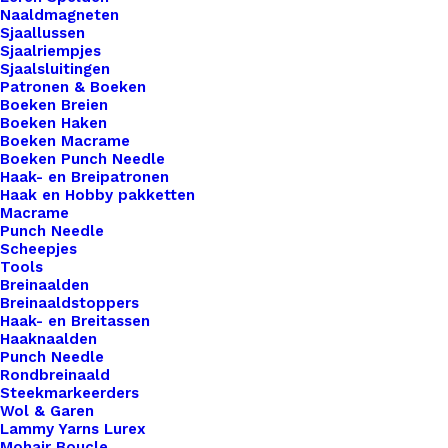
Wool
Naaldmagneten
Sjaallussen
Sjaalriempjes
Sjaalsluitingen
€
3,50
Patronen & Boeken
Boeken Breien
Boeken Haken
Wil je je handgemaakte haak- en breiwerken naar
Boeken Macrame
een hoger niveau tillen? Overweeg dan onze
Boeken Punch Needle
Haak- en Breipatronen
prachtige leren labels, de perfecte finishing touch
Haak en Hobby pakketten
voor al je creaties. Met onze labels voeg je niet
Macrame
Punch Needle
alleen een professionele uitstraling toe aan je
Scheepjes
werk, maar ook een persoonlijk tintje dat jouw
Tools
Breinaalden
ambachtelijke meesterwerken onderscheidt van
Breinaaldstoppers
de rest. Voor de bewuste haak- en breisters onder
Haak- en Breitassen
ons bieden we ook een assortiment vegan leren
Haaknaalden
Punch Needle
labels aan die volledig diervriendelijk zijn.
Rondbreinaald
Gemaakt van hoogwaardig synthetisch materiaal,
Steekmarkeerders
Wol & Garen
zijn deze labels een milieuvriendelijk alternatief
Lammy Yarns Lurex
voor traditioneel leer, zonder concessies te doen
Mohair Boucle