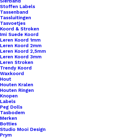
Sierband
Stoffen Labels
Tassenband
Tassluitingen
Tasvoetjes
Koord & Stroken
Imi Suede Koord
Leren Koord 1mm
Leren Koord 2mm
Leren Koord 2,5mm
Leren Koord 3mm
Leren Stroken
Trendy Koord
Waxkoord
Hout
Leren Label Gemaakt Door Tante (V)
Houten Kralen
Houten Ringen
Knopen
€
1,00
Labels
Peg Dolls
Tasbodem
Merken
Botties
Studio Mooi Design
Prym