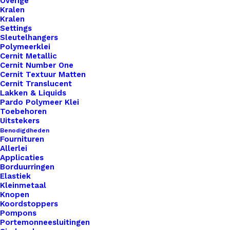
Overige
Unieke en kwaliteitsproducten
Kralen
Kralen
Settings
Sleutelhangers
Polymeerklei
Overzicht
Cernit Metallic
Cernit Number One
Cernit Textuur Matten
Cernit Translucent
Lakken & Liquids
Pardo Polymeer Klei
Toebehoren
Nog meer leuks!
Uitstekers
Benodigdheden
Fournituren
Allerlei
Applicaties
Borduurringen
Elastiek
Kleinmetaal
Knopen
Koordstoppers
Pompons
Portemonneesluitingen