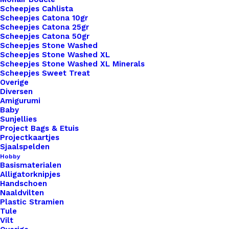
Scheepjes Cahlista
aan stijl of kwaliteit.
Scheepjes Catona 10gr
Scheepjes Catona 25gr
Ontvang een melding als dit product weer op
Scheepjes Catona 50gr
Scheepjes Stone Washed
voorraad is
Scheepjes Stone Washed XL
Scheepjes Stone Washed XL Minerals
Scheepjes Sweet Treat
Overige
Meld me aan
Diversen
Amigurumi
Baby
Uitverkocht
Sunjellies
Project Bags & Etuis
Toevoegen aan verlanglijst
Projectkaartjes
Sjaalspelden
Hobby
Artikelnummer
46590724_big_labels_met_drukknoo
Basismaterialen
Alligatorknipjes
Categorie
Leren Labels
,
Big Labels
,
Labels XL 
Handschoen
Naaldvilten
Plastic Stramien
Binnen 1-3 werkdagen verzonden
Tule
Vilt
Veilig betalen