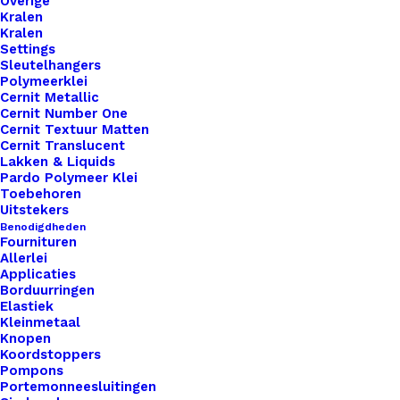
Overige
Kralen
Kralen
Settings
Sleutelhangers
Polymeerklei
Cernit Metallic
Nog meer leuks!
Cernit Number One
Cernit Textuur Matten
Cernit Translucent
Lakken & Liquids
Pardo Polymeer Klei
Toebehoren
Uitstekers
Benodigdheden
Fournituren
Allerlei
Applicaties
Borduurringen
Elastiek
Kleinmetaal
Knopen
Koordstoppers
Pompons
Portemonneesluitingen