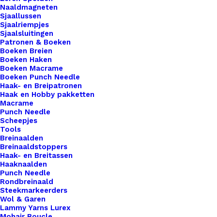
Naaldmagneten
een hoger niveau tillen? Overweeg dan onze
Sjaallussen
prachtige leren labels, de perfecte finishing touch
Sjaalriempjes
Sjaalsluitingen
voor al je creaties. Met onze labels voeg je niet
Patronen & Boeken
alleen een professionele uitstraling toe aan je
Boeken Breien
Boeken Haken
werk, maar ook een persoonlijk tintje dat jouw
Boeken Macrame
ambachtelijke meesterwerken onderscheidt van
Boeken Punch Needle
de rest. Voor de bewuste haak- en breisters onder
Haak- en Breipatronen
Haak en Hobby pakketten
ons bieden we ook een assortiment vegan leren
Macrame
labels aan die volledig diervriendelijk zijn.
Punch Needle
Scheepjes
Gemaakt van hoogwaardig synthetisch materiaal,
Tools
zijn deze labels een milieuvriendelijk alternatief
Breinaalden
Breinaaldstoppers
voor traditioneel leer, zonder concessies te doen
Haak- en Breitassen
aan stijl of kwaliteit.
Haaknaalden
Punch Needle
Rondbreinaald
1 op voorraad
Steekmarkeerders
Wol & Garen
Big
Lammy Yarns Lurex
Labels
Mohair Boucle