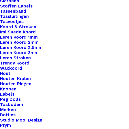
Sierband
Stoffen Labels
Tassenband
Tassluitingen
Tasvoetjes
Koord & Stroken
Imi Suede Koord
Leren Koord 1mm
Little Label Hey Leukerd
Leren Koord 2mm
Leren Koord 2,5mm
Leren Koord 3mm
€
1,00
Leren Stroken
Trendy Koord
Waxkoord
Hout
Houten Kralen
Houten Ringen
Knopen
Labels
Peg Dolls
Tasbodem
Merken
Botties
Studio Mooi Design
Prym