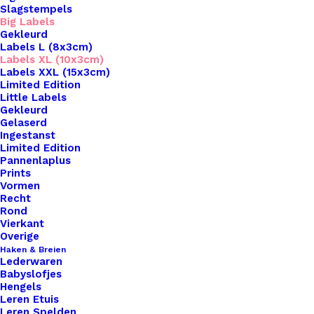
Slagstempels
Big Labels
Gekleurd
Labels L (8x3cm)
Labels XL (10x3cm)
Labels XXL (15x3cm)
Home
Leren Labels
Limited Edition
Big Labels Met Drukknoop 10x3cm Cognac Met Bol
Little Labels
Gekleurd
Wol Zilver
Gelaserd
Ingestanst
Big Labels Met
Limited Edition
Pannenlaplus
Drukknoop 10x3cm
Prints
Vormen
Recht
Cognac Met Bol Wol
Rond
Vierkant
Zilver
Overige
Haken & Breien
Lederwaren
€
3,50
Babyslofjes
Hengels
Leren Etuis
Wil je je handgemaakte haak- en breiwerken naar
Leren Spelden