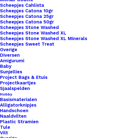
Scheepjes Cahlista
Met
Scheepjes Catona 10gr
Drukknoop
Scheepjes Catona 25gr
Toevoegen aan winkelwagen
Scheepjes Catona 50gr
10x3cm
Scheepjes Stone Washed
Cognac
Scheepjes Stone Washed XL
Toevoegen aan verlanglijst
Scheepjes Stone Washed XL Minerals
Met
Scheepjes Sweet Treat
Bol
Overige
Artikelnummer
47396178_big_labels_met_drukknoop
Wol
Diversen
Amigurumi
Categorie
Leren Labels
,
Big Labels
,
Labels XL 
Zilver
Baby
Kleur
aantal
Sunjellies
Project Bags & Etuis
Projectkaartjes
Sjaalspelden
Binnen 1-3 werkdagen verzonden
Hobby
Veilig betalen
Basismaterialen
Alligatorknipjes
Unieke en kwaliteitsproducten
Handschoen
Naaldvilten
Plastic Stramien
Tule
Overzicht
Vilt