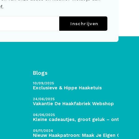
f.
Inschrijven
Blogs
10/09/2025
Exclusieve & Hippe Haaketuis
24/06/2025
Vakantie De Haakfabriek Webshop
06/06/2025
Kleine cadeautjes, groot geluk – ontdek de 
05/11/2024
Nieuw Haakpatroon: Maak Je Eigen Gave Kers