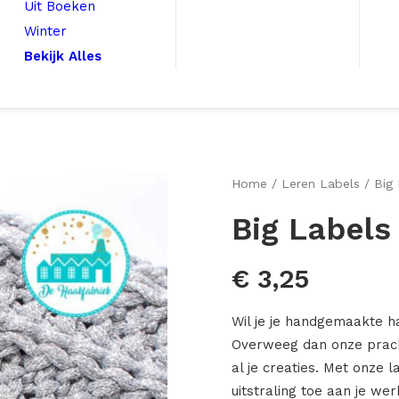
Uit Boeken
Winter
Bekijk Alles
Home
Leren Labels
Big
Big Label
€
3,25
Wil je je handgemaakte h
Overweeg dan onze pracht
al je creaties. Met onze 
uitstraling toe aan je we