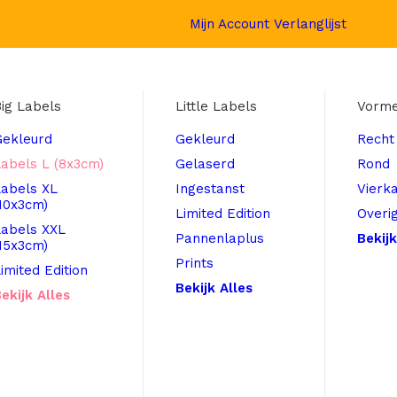
Mijn Account
Verlanglijst
ig Labels
Little Labels
Vorm
Gekleurd
Gekleurd
Recht
abels L (8x3cm)
Gelaserd
Rond
Labels XL
Ingestanst
Vierk
10x3cm)
Limited Edition
Overi
Labels XXL
Pannenlaplus
Bekijk
15x3cm)
Prints
imited Edition
Bekijk Alles
ekijk Alles