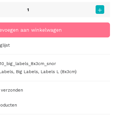
evoegen aan winkelwagen
lijst
10_big_labels_8x3cm_snor
Labels
,
Big Labels
,
Labels L (8x3cm)
 verzonden
roducten