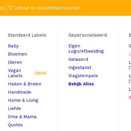
en |
Unieke en kwaliteitsproducten
Standaard Labels
Gepersonaliseerd
B
Baby
Eigen
Logo/Afbeelding
Bloemen
L
Gelaserd
Dieren
Ingestanst
(
Vegan
NIEUW
Labels
Slagstempels
(
Haken & Breien
Bekijk Alles
L
Handmade
B
Home & Living
Liefde
Oma & Mama
Quotes