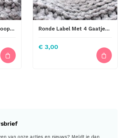
Big Labels Met Drukknoop 10x3cm Peach
Ronde Label Met 4 Gaatjes 45mm Kerstman4
€
3,00
sbrief
jven van onze acties en nieuws? Meldt je dan