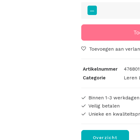
Big
Labels
8x3cm
Snor
To
aantal
Toevoegen aan verlang
Artikelnummer
476801
Categorie
Leren 
Binnen 1-3 werkdagen
Veilig betalen
Unieke en kwaliteitsp
Overzicht