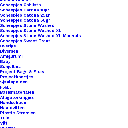
Scheepjes Cahlista
Subtotaal
€ 3,25
Scheepjes Catona 10gr
Scheepjes Catona 25gr
Scheepjes Catona 50gr
Scheepjes Stone Washed
Big
Scheepjes Stone Washed XL
Labels
Scheepjes Stone Washed XL Minerals
Scheepjes Sweet Treat
8x3cm
Overige
Schaapje
Diversen
Toevoegen aan winkelwagen
Amigurumi
aantal
Baby
Sunjellies
Toevoegen aan verlanglijst
Project Bags & Etuis
Projectkaartjes
Sjaalspelden
Artikelnummer
47680117_big_labels_8x3cm_schaapj
Hobby
Basismaterialen
Leren Labels
,
Big Labels
,
Labels L
Categorie
Alligatorknipjes
(8x3cm)
Handschoen
Naaldvilten
Plastic Stramien
Binnen 1-3 werkdagen verzonden
Tule
Vilt
Veilig betalen