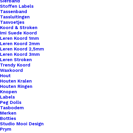
Sierband
Stoffen Labels
Tassenband
Tassluitingen
Tasvoetjes
Koord & Stroken
Imi Suede Koord
Leren Koord 1mm
Leren Koord 2mm
Leren Koord 2,5mm
Leren Koord 3mm
Leren Stroken
Trendy Koord
Waxkoord
Klein Hertje Big Labels Met Drukknoop 10x3cm Naturel
Hout
Houten Kralen
Houten Ringen
Knopen
€
3,50
Labels
Peg Dolls
Tasbodem
Merken
Botties
Studio Mooi Design
Prym