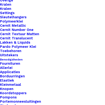
Overige
Unieke en kwaliteitsproducten
Kralen
Kralen
Settings
Sleutelhangers
Overzicht
Polymeerklei
Cernit Metallic
Cernit Number One
Cernit Textuur Matten
Cernit Translucent
Lakken & Liquids
Pardo Polymeer Klei
Toebehoren
Nog meer leuks!
Uitstekers
Benodigdheden
Fournituren
Allerlei
Applicaties
Borduurringen
Elastiek
Kleinmetaal
Knopen
Koordstoppers
Pompons
Portemonneesluitingen