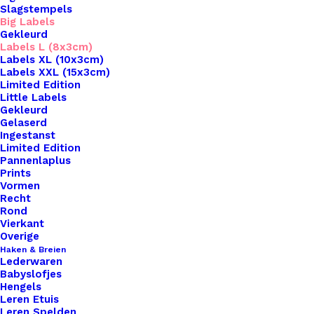
Slagstempels
Big Labels
Gekleurd
Labels L (8x3cm)
Labels XL (10x3cm)
Labels XXL (15x3cm)
Home
Leren Labels
Big Labels 8x3cm Schaapje
Limited Edition
Little Labels
Big Labels 8x3cm
Gekleurd
Gelaserd
Ingestanst
Schaapje
Limited Edition
Pannenlaplus
Prints
€
3,25
Vormen
Recht
Rond
Wil je je handgemaakte haak- en breiwerken naar
Vierkant
een hoger niveau tillen? Overweeg dan onze
Overige
Haken & Breien
prachtige leren labels, de perfecte finishing touch
Lederwaren
voor al je creaties. Met onze labels voeg je niet
Babyslofjes
Hengels
alleen een professionele uitstraling toe aan je
Leren Etuis
werk, maar ook een persoonlijk tintje dat jouw
Leren Spelden