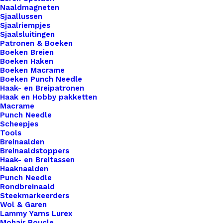
Naaldmagneten
ambachtelijke meesterwerken onderscheidt van
Sjaallussen
de rest. Voor de bewuste haak- en breisters onder
Sjaalriempjes
Sjaalsluitingen
ons bieden we ook een assortiment vegan leren
Patronen & Boeken
labels aan die volledig diervriendelijk zijn.
Boeken Breien
Gemaakt van hoogwaardig synthetisch materiaal,
Boeken Haken
Boeken Macrame
zijn deze labels een milieuvriendelijk alternatief
Boeken Punch Needle
voor traditioneel leer, zonder concessies te doen
Haak- en Breipatronen
Haak en Hobby pakketten
aan stijl of kwaliteit.
Macrame
Punch Needle
Scheepjes
Kleur
*
Tools
Breinaalden
Breinaaldstoppers
Haak- en Breitassen
Haaknaalden
Punch Needle
Rondbreinaald
Steekmarkeerders
1x
Big Labels 8x3cm Schaapje
€ 3,25
Wol & Garen
Lammy Yarns Lurex
Mohair Boucle