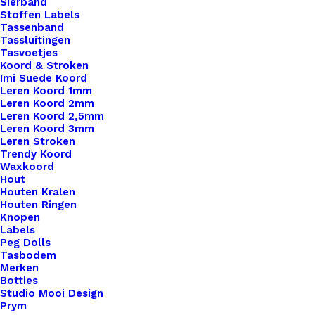
Sierband
Stoffen Labels
Tassenband
Tassluitingen
Tasvoetjes
Koord & Stroken
Imi Suede Koord
Leren Koord 1mm
Leren Koord 2mm
Leren Koord 2,5mm
Leren Koord 3mm
Leren Stroken
Trendy Koord
Waxkoord
Hout
Houten Kralen
Houten Ringen
Knopen
Labels
Peg Dolls
Recht Leren Label Met Hartje Licht Grijs
Tasbodem
Merken
Botties
€
2,00
Studio Mooi Design
Prym