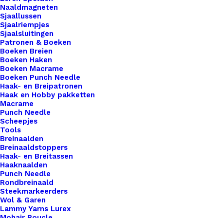
voor al je creaties. Met onze labels voeg je niet
Naaldmagneten
alleen een professionele uitstraling toe aan je
Sjaallussen
Sjaalriempjes
werk, maar ook een persoonlijk tintje dat jouw
Sjaalsluitingen
ambachtelijke meesterwerken onderscheidt van
Patronen & Boeken
Boeken Breien
de rest. Voor de bewuste haak- en breisters onder
Boeken Haken
ons bieden we ook een assortiment vegan leren
Boeken Macrame
Boeken Punch Needle
labels aan die volledig diervriendelijk zijn.
Haak- en Breipatronen
Gemaakt van hoogwaardig synthetisch materiaal,
Haak en Hobby pakketten
Macrame
zijn deze labels een milieuvriendelijk alternatief
Punch Needle
voor traditioneel leer, zonder concessies te doen
Scheepjes
aan stijl of kwaliteit.
Tools
Breinaalden
Breinaaldstoppers
Kleur
*
Haak- en Breitassen
Haaknaalden
Punch Needle
Rondbreinaald
Steekmarkeerders
Wol & Garen
Lammy Yarns Lurex
Mohair Boucle