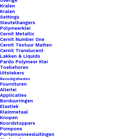
Overige
Kralen
Kralen
Settings
Binnen 1-3 werkdagen verzonden
Sleutelhangers
Veilig betalen
Polymeerklei
Cernit Metallic
Unieke en kwaliteitsproducten
Cernit Number One
Cernit Textuur Matten
Cernit Translucent
Lakken & Liquids
Overzicht
Pardo Polymeer Klei
Toebehoren
Uitstekers
Benodigdheden
Fournituren
Allerlei
Applicaties
Borduurringen
Nog meer leuks!
Elastiek
Kleinmetaal
Knopen
Koordstoppers
Pompons
Portemonneesluitingen