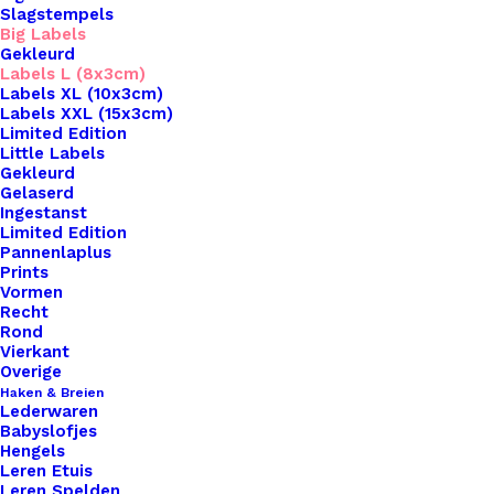
Slagstempels
Big Labels
Gekleurd
Labels L (8x3cm)
Labels XL (10x3cm)
Labels XXL (15x3cm)
Home
Leren Labels
Limited Edition
Big Labels 8x3cm Naturel Dromenvanger
Little Labels
Gekleurd
Gelaserd
Big Labels 8x3cm
Ingestanst
Limited Edition
Naturel
Pannenlaplus
Prints
Dromenvanger
Vormen
Recht
Rond
Vierkant
€
3,25
Overige
Haken & Breien
Lederwaren
Wil je je handgemaakte haak- en breiwerken naar
Babyslofjes
een hoger niveau tillen? Overweeg dan onze
Hengels
Leren Etuis
prachtige leren labels, de perfecte finishing touch
Leren Spelden