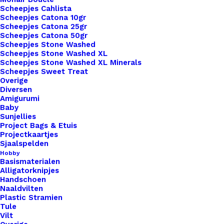
Scheepjes Cahlista
1x
Big Labels 8x3cm Naturel
€ 3,25
Scheepjes Catona 10gr
Dromenvanger
Scheepjes Catona 25gr
Scheepjes Catona 50gr
Scheepjes Stone Washed
Scheepjes Stone Washed XL
Subtotaal
€ 3,25
Scheepjes Stone Washed XL Minerals
Scheepjes Sweet Treat
Overige
Diversen
Big
Amigurumi
Labels
Baby
Sunjellies
8x3cm
Project Bags & Etuis
Naturel
Projectkaartjes
Toevoegen aan winkelwagen
Sjaalspelden
Dromenvanger
Hobby
aantal
Basismaterialen
Toevoegen aan verlanglijst
Alligatorknipjes
Handschoen
Naaldvilten
Artikelnummer
49240783_big_labels_8x3cm_nature
Plastic Stramien
Tule
Categorie
Leren Labels
,
Big Labels
,
Labels L (
Vilt
Kleur