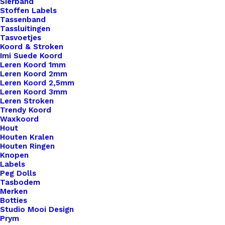
Sierband
Nog meer leuks!
Stoffen Labels
Tassenband
Tassluitingen
Tasvoetjes
Koord & Stroken
Imi Suede Koord
Leren Koord 1mm
Leren Koord 2mm
Leren Koord 2,5mm
Leren Koord 3mm
Leren Stroken
Trendy Koord
Waxkoord
Hout
Houten Kralen
Houten Ringen
Knopen
Labels
Peg Dolls
Tasbodem
Merken
Botties
Studio Mooi Design
Prym