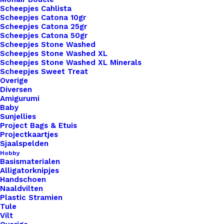
Kleur
*
Scheepjes Cahlista
Scheepjes Catona 10gr
Scheepjes Catona 25gr
Scheepjes Catona 50gr
Scheepjes Stone Washed
Scheepjes Stone Washed XL
Scheepjes Stone Washed XL Minerals
Scheepjes Sweet Treat
Overige
1x
Big Labels 8x3cm Made With ♥
€ 3,25
Diversen
Overdwars
Amigurumi
Baby
Sunjellies
Subtotaal
€ 3,25
Project Bags & Etuis
Projectkaartjes
Sjaalspelden
Hobby
Basismaterialen
Big
Alligatorknipjes
Labels
Handschoen
Naaldvilten
8x3cm
Plastic Stramien
Made
Toevoegen aan winkelwagen
Tule
With
Vilt