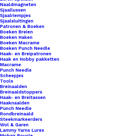
€
3,25
Naaldmagneten
Sjaallussen
Sjaalriempjes
Wil je je handgemaakte haak- en breiwerken naar
Sjaalsluitingen
Patronen & Boeken
een hoger niveau tillen? Overweeg dan onze
Boeken Breien
prachtige leren labels, de perfecte finishing touch
Boeken Haken
Boeken Macrame
voor al je creaties. Met onze labels voeg je niet
Boeken Punch Needle
alleen een professionele uitstraling toe aan je
Haak- en Breipatronen
werk, maar ook een persoonlijk tintje dat jouw
Haak en Hobby pakketten
Macrame
ambachtelijke meesterwerken onderscheidt van
Punch Needle
de rest. Voor de bewuste haak- en breisters onder
Scheepjes
Tools
ons bieden we ook een assortiment vegan leren
Breinaalden
labels aan die volledig diervriendelijk zijn.
Breinaaldstoppers
Haak- en Breitassen
Gemaakt van hoogwaardig synthetisch materiaal,
Haaknaalden
zijn deze labels een milieuvriendelijk alternatief
Punch Needle
Rondbreinaald
voor traditioneel leer, zonder concessies te doen
Steekmarkeerders
aan stijl of kwaliteit.
Wol & Garen
Lammy Yarns Lurex
Mohair Boucle