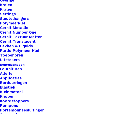
Overige
♥
Toevoegen aan verlanglijst
Kralen
Overdwars
Kralen
Settings
aantal
Sleutelhangers
Artikelnummer
46591479_big_labels_8x3cm_made_w
Polymeerklei
Categorie
Leren Labels
,
Big Labels
,
Labels L (
Cernit Metallic
Cernit Number One
Kleur
Cernit Textuur Matten
Cernit Translucent
Lakken & Liquids
Pardo Polymeer Klei
Binnen 1-3 werkdagen verzonden
Toebehoren
Veilig betalen
Uitstekers
Unieke en kwaliteitsproducten
Benodigdheden
Fournituren
Allerlei
Applicaties
Borduurringen
Overzicht
Elastiek
Kleinmetaal
Knopen
Koordstoppers
Pompons
Portemonneesluitingen