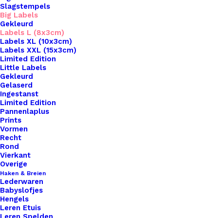
Slagstempels
Big Labels
Gekleurd
Labels L (8x3cm)
Labels XL (10x3cm)
Labels XXL (15x3cm)
Limited Edition
Little Labels
Gekleurd
Gelaserd
Ingestanst
Limited Edition
Pannenlaplus
Prints
Home
Leren Labels
Vormen
Big Labels 8x3cm Made With ♥ Overdwars
Recht
Rond
Big Labels 8x3cm
Vierkant
Overige
Made With ♥
Haken & Breien
Lederwaren
Babyslofjes
Overdwars
Hengels
Leren Etuis
Leren Spelden