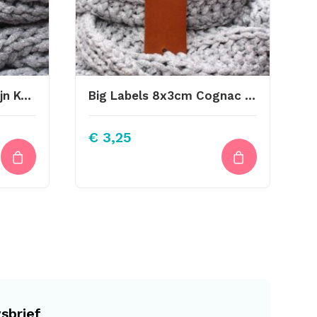
Big Labels 8x3cm Konijn Kopje
Big Labels 8x3cm Cognac Cactus
€
3,25
sbrief