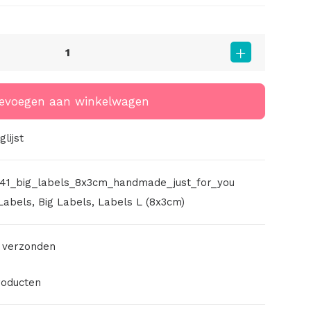
evoegen aan winkelwagen
lijst
41_big_labels_8x3cm_handmade_just_for_you
Labels
,
Big Labels
,
Labels L (8x3cm)
 verzonden
roducten