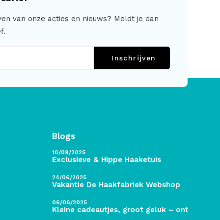
jven van onze acties en nieuws? Meldt je dan
f.
Inschrijven
Blogs
10/09/2025
Exclusieve & Hippe Haaketuis
24/06/2025
Vakantie De Haakfabriek Webshop
06/06/2025
Kleine cadeautjes, groot geluk – ontdek de 