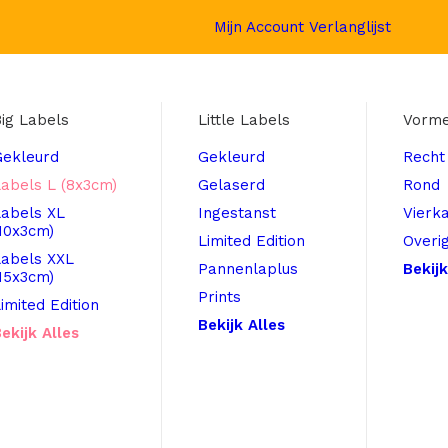
Mijn Account
Verlanglijst
ig Labels
Little Labels
Vorm
Gekleurd
Gekleurd
Recht
abels L (8x3cm)
Gelaserd
Rond
Labels XL
Ingestanst
Vierk
10x3cm)
Limited Edition
Overi
Labels XXL
Pannenlaplus
Bekijk
15x3cm)
Prints
imited Edition
Bekijk Alles
ekijk Alles