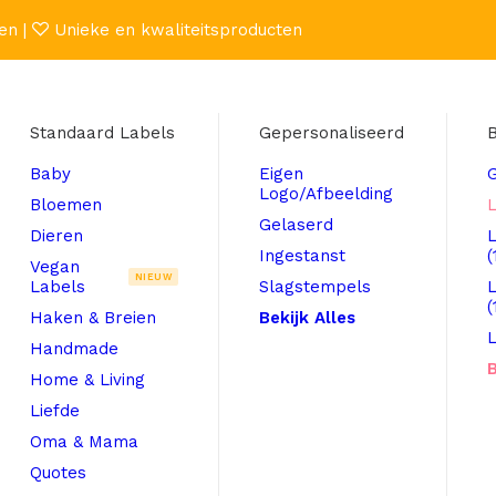
en |
Unieke en kwaliteitsproducten
Standaard Labels
Gepersonaliseerd
B
Baby
Eigen
Logo/Afbeelding
Bloemen
L
Gelaserd
Dieren
Ingestanst
(
Vegan
NIEUW
Labels
Slagstempels
(
Haken & Breien
Bekijk Alles
L
Handmade
B
Home & Living
Liefde
Oma & Mama
Quotes