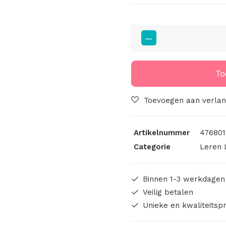
Big
Labels
8x3cm
Handmade
To
Just
For
Toevoegen aan verlang
You
aantal
Artikelnummer
476801
Categorie
Leren 
Binnen 1-3 werkdagen
Veilig betalen
Unieke en kwaliteitsp