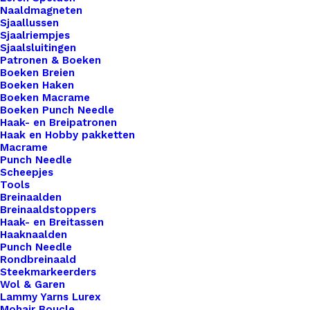
Naaldmagneten
werk, maar ook een persoonlijk tintje dat jouw
Sjaallussen
ambachtelijke meesterwerken onderscheidt van
Sjaalriempjes
de rest. Voor de bewuste haak- en breisters onder
Sjaalsluitingen
Patronen & Boeken
ons bieden we ook een assortiment vegan leren
Boeken Breien
labels aan die volledig diervriendelijk zijn.
Boeken Haken
Boeken Macrame
Gemaakt van hoogwaardig synthetisch materiaal,
Boeken Punch Needle
zijn deze labels een milieuvriendelijk alternatief
Haak- en Breipatronen
Haak en Hobby pakketten
voor traditioneel leer, zonder concessies te doen
Macrame
aan stijl of kwaliteit.
Punch Needle
Scheepjes
Tools
Kleur
*
Breinaalden
Breinaaldstoppers
Haak- en Breitassen
Haaknaalden
Punch Needle
Rondbreinaald
Steekmarkeerders
Wol & Garen
Lammy Yarns Lurex
1x
Big Label Met Print En Schroef Hartjes
€ 3,50
Mohair Boucle