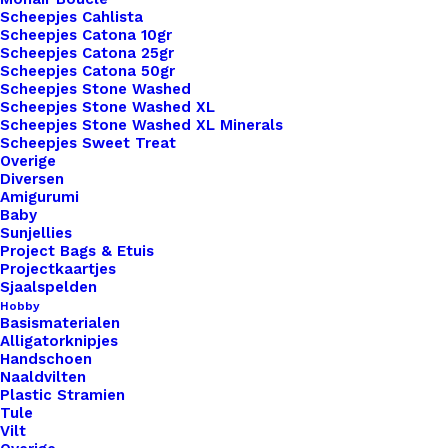
Scheepjes Cahlista
Scheepjes Catona 10gr
Subtotaal
€ 3,50
Scheepjes Catona 25gr
Scheepjes Catona 50gr
Scheepjes Stone Washed
Scheepjes Stone Washed XL
Big
Scheepjes Stone Washed XL Minerals
Scheepjes Sweet Treat
Label
Overige
Met
Diversen
Amigurumi
Print
Toevoegen aan winkelwagen
Baby
En
Sunjellies
Schroef
Project Bags & Etuis
Toevoegen aan verlanglijst
Projectkaartjes
Hartjes
Sjaalspelden
aantal
Hobby
Artikelnummer
62080545_big_label_met_print_en_sc
Basismaterialen
Alligatorknipjes
Categorie
Leren Labels
,
Big Labels
,
Labels L (
Handschoen
Naaldvilten
Plastic Stramien
Tule
Binnen 1-3 werkdagen verzonden
Vilt
Veilig betalen