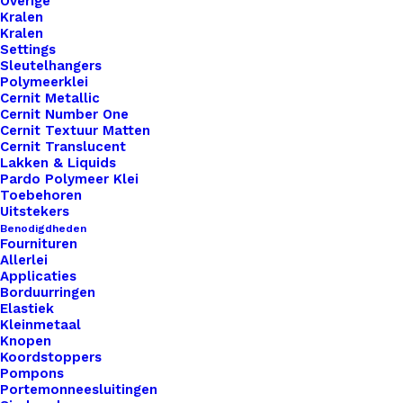
Overige
Unieke en kwaliteitsproducten
Kralen
Kralen
Settings
Sleutelhangers
Polymeerklei
Overzicht
Cernit Metallic
Cernit Number One
Cernit Textuur Matten
Cernit Translucent
Lakken & Liquids
Pardo Polymeer Klei
Toebehoren
Nog meer leuks!
Uitstekers
Benodigdheden
Fournituren
Allerlei
Applicaties
Borduurringen
Elastiek
Kleinmetaal
Knopen
Koordstoppers
Pompons
Portemonneesluitingen