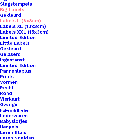
Slagstempels
Big Labels
Gekleurd
Labels L (8x3cm)
Labels XL (10x3cm)
Labels XXL (15x3cm)
Home
Leren Labels
Limited Edition
Big Label Met Print En Schroef Hartjes
Little Labels
Gekleurd
Gelaserd
Big Label Met Print
Ingestanst
Limited Edition
En Schroef Hartjes
Pannenlaplus
Prints
Vormen
€
3,50
Recht
Rond
Vierkant
Wil je je handgemaakte haak- en breiwerken naar
Overige
Haken & Breien
een hoger niveau tillen? Overweeg dan onze
Lederwaren
prachtige leren labels, de perfecte finishing touch
Babyslofjes
Hengels
voor al je creaties. Met onze labels voeg je niet
Leren Etuis
alleen een professionele uitstraling toe aan je
Leren Spelden