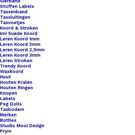
Sierband
Stoffen Labels
Tassenband
Tassluitingen
Tasvoetjes
Koord & Stroken
Imi Suede Koord
Leren Koord 1mm
Leren Koord 2mm
Leren Koord 2,5mm
Leren Koord 3mm
Leren Stroken
Trendy Koord
Waxkoord
Hout
Leren Label Wat Goeeed!
Houten Kralen
Houten Ringen
Knopen
€
1,00
Labels
Peg Dolls
Tasbodem
Merken
Botties
Studio Mooi Design
Prym