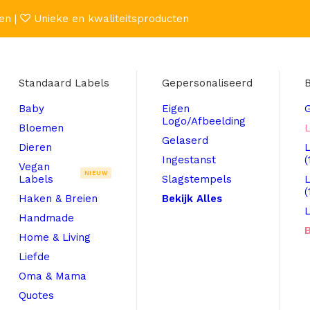
en |
Unieke en kwaliteitsproducten
Standaard Labels
Gepersonaliseerd
B
Baby
Eigen
Logo/Afbeelding
Bloemen
L
Gelaserd
Dieren
Ingestanst
(
Vegan
NIEUW
Labels
Slagstempels
(
Haken & Breien
Bekijk Alles
L
Handmade
B
Home & Living
Liefde
Oma & Mama
Quotes