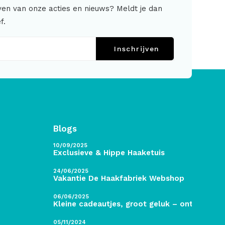
jven van onze acties en nieuws? Meldt je dan
f.
Inschrijven
Blogs
10/09/2025
Exclusieve & Hippe Haaketuis
24/06/2025
Vakantie De Haakfabriek Webshop
06/06/2025
Kleine cadeautjes, groot geluk – ontdek de 
05/11/2024