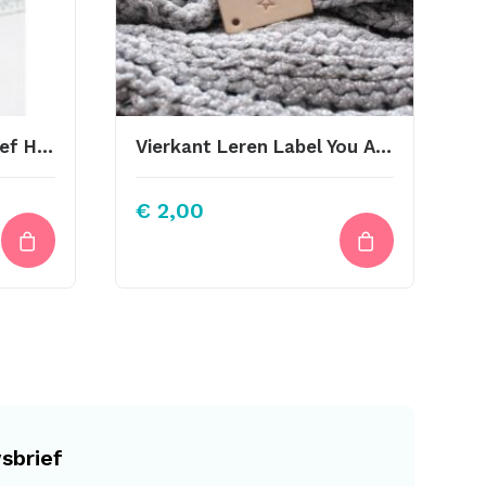
Little Label Met Schroef Handmade Jolie
Vierkant Leren Label You Are One In A Million
€
2,00
sbrief