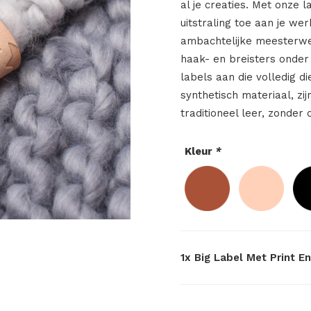
al je creaties. Met onze 
uitstraling toe aan je we
ambachtelijke meesterwe
haak- en breisters onder
labels aan die volledig d
synthetisch materiaal, zij
traditioneel leer, zonder 
Kleur
*
1x
Big Label Met Print E