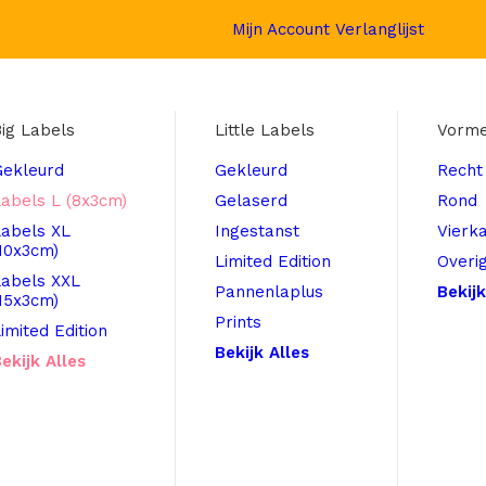
Mijn Account
Verlanglijst
ig Labels
Little Labels
Vorm
Gekleurd
Gekleurd
Recht
abels L (8x3cm)
Gelaserd
Rond
Labels XL
Ingestanst
Vierk
10x3cm)
Limited Edition
Overi
Labels XXL
Pannenlaplus
Bekijk
15x3cm)
Prints
imited Edition
Bekijk Alles
ekijk Alles