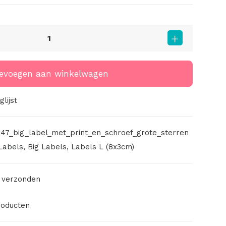
evoegen aan winkelwagen
lijst
47_big_label_met_print_en_schroef_grote_sterren
Labels
,
Big Labels
,
Labels L (8x3cm)
 verzonden
roducten