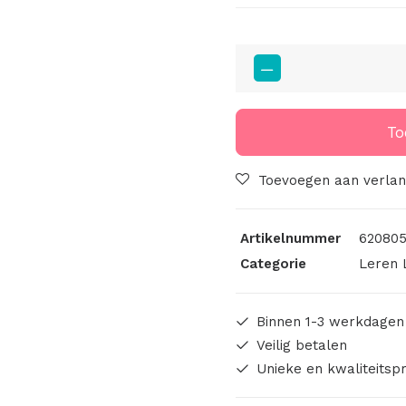
Big
Label
Met
Print
To
En
Schroef
Toevoegen aan verlang
Grote
Sterren
Artikelnummer
620805
aantal
Categorie
Leren 
Binnen 1-3 werkdagen
Veilig betalen
Unieke en kwaliteitsp