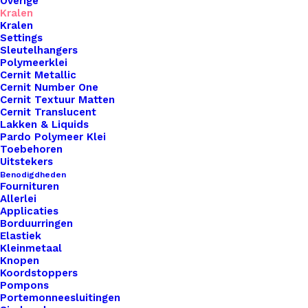
Overige
Kralen
Kralen
Settings
Sleutelhangers
Polymeerklei
Cernit Metallic
Cernit Number One
Cernit Textuur Matten
Bedels Ster Zilver-Licht Roze 9x7mm
Cernit Translucent
Lakken & Liquids
Pardo Polymeer Klei
€
0,25
Toebehoren
Uitstekers
Benodigdheden
Fournituren
Allerlei
Applicaties
Borduurringen
Elastiek
Kleinmetaal
Knopen
Koordstoppers
Pompons
Portemonneesluitingen