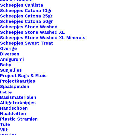
Scheepjes Cahlista
Scheepjes Catona 10gr
Scheepjes Catona 25gr
Scheepjes Catona 50gr
Scheepjes Stone Washed
Scheepjes Stone Washed XL
Scheepjes Stone Washed XL Minerals
Nog meer leuks!
Scheepjes Sweet Treat
Overige
Diversen
Amigurumi
Baby
Sunjellies
Project Bags & Etuis
Projectkaartjes
Sjaalspelden
Hobby
Basismaterialen
Alligatorknipjes
Handschoen
Naaldvilten
Plastic Stramien
Tule
Vilt