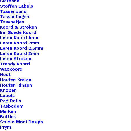
Sierband
Stoffen Labels
Tassenband
Tassluitingen
Tasvoetjes
Koord & Stroken
Imi Suede Koord
Leren Koord 1mm
Leren Koord 2mm
Leren Koord 2,5mm
Leren Koord 3mm
Leren Stroken
Trendy Koord
Waxkoord
Hout
Cernit Metallic, 56Gr – Steel 167
Houten Kralen
Houten Ringen
Knopen
Labels
€
2,10
Peg Dolls
Tasbodem
Merken
Botties
Studio Mooi Design
Prym