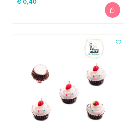
€
0,40