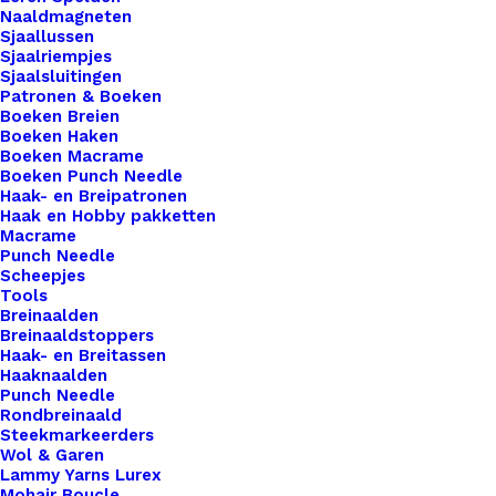
Bedels
Naaldmagneten
Sjaallussen
Ster
Sjaalriempjes
Zilver-
Sjaalsluitingen
Patronen & Boeken
Fuchsia
Toevoegen aan winkelwagen
Boeken Breien
White
Boeken Haken
Boeken Macrame
Pink
Toevoegen aan verlanglijst
Boeken Punch Needle
14
Haak- en Breipatronen
Haak en Hobby pakketten
X12mm
Macrame
Artikelnummer
55941477_bedels_ster_zilverfuchsia
aantal
Punch Needle
Categorie
Hobby
,
Kralen
Scheepjes
Tools
Breinaalden
Breinaaldstoppers
Binnen 1-3 werkdagen verzonden
Haak- en Breitassen
Veilig betalen
Haaknaalden
Punch Needle
Unieke en kwaliteitsproducten
Rondbreinaald
Steekmarkeerders
Wol & Garen
Lammy Yarns Lurex
Overzicht
Mohair Boucle