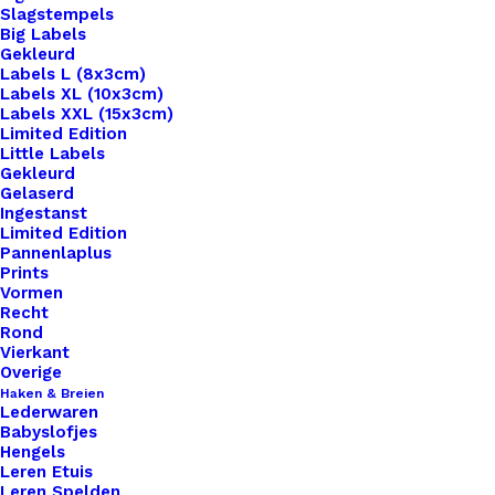
Slagstempels
Big Labels
Gekleurd
Labels L (8x3cm)
Labels XL (10x3cm)
Labels XXL (15x3cm)
Home
Hobby
Limited Edition
Bedels Ster Zilver-Fuchsia White Pink 14 X12mm
Little Labels
Gekleurd
Gelaserd
Bedels Ster Zilver-
Ingestanst
Limited Edition
Fuchsia White Pink
Pannenlaplus
Prints
14 X12mm
Vormen
Recht
Rond
Vierkant
€
0,45
Overige
Haken & Breien
Lederwaren
Prijs is per stuk.
Babyslofjes
Hengels
10 op voorraad
Leren Etuis
Leren Spelden