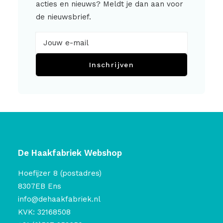
acties en nieuws? Meldt je dan aan voor
de nieuwsbrief.
Inschrijven
De Haakfabriek Webshop
Hoefijzer 8 (postadres)
8307EB Ens
info@dehaakfabriek.nl
KVK: 32168508