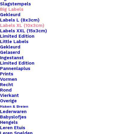
Slagstempels
Big Labels
Gekleurd
Labels L (8x3cm)
Labels XL (10x3cm)
Labels XXL (15x3cm)
Home
Leren Labels
Limited Edition
Baby Pakje Big Labels Met Drukknoop 10x3cm
Little Labels
Gekleurd
Cognac
Gelaserd
Ingestanst
Baby Pakje Big
Limited Edition
Pannenlaplus
Labels Met
Prints
Vormen
Recht
Drukknoop 10x3cm
Rond
Vierkant
Cognac
Overige
Haken & Breien
Lederwaren
€
3,50
Babyslofjes
Hengels
Leren Etuis
Wil je je handgemaakte haak- en breiwerken naar
Leren Spelden