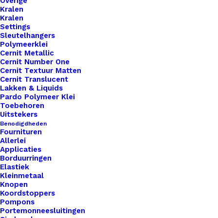
Overige
Artikelnummer
47396141_baby_pakje_big_labels_m
aantal
Kralen
Categorie
Leren Labels
,
Big Labels
,
Labels XL 
Kralen
Settings
Sleutelhangers
Polymeerklei
Binnen 1-3 werkdagen verzonden
Cernit Metallic
Veilig betalen
Cernit Number One
Cernit Textuur Matten
Unieke en kwaliteitsproducten
Cernit Translucent
Lakken & Liquids
Pardo Polymeer Klei
Toebehoren
Overzicht
Uitstekers
Benodigdheden
Fournituren
Allerlei
Applicaties
Borduurringen
Elastiek
Kleinmetaal
Nog meer leuks!
Knopen
Koordstoppers
Pompons
Portemonneesluitingen