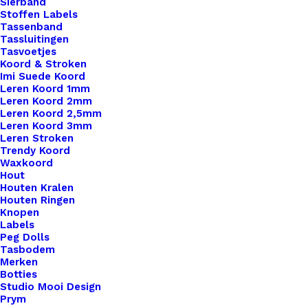
Sierband
Stoffen Labels
Tassenband
Tassluitingen
Tasvoetjes
Koord & Stroken
Imi Suede Koord
Leren Koord 1mm
Leren Koord 2mm
Leren Koord 2,5mm
Leren Koord 3mm
Leren Stroken
Trendy Koord
Waxkoord
Hout
Houten Kralen
Houten Ringen
Knopen
Labels
Peg Dolls
Tasbodem
Merken
Leren Label Vlinder
Botties
Studio Mooi Design
Prym