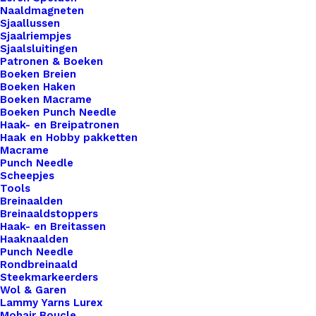
Naaldmagneten
een hoger niveau tillen? Overweeg dan onze
Sjaallussen
prachtige leren labels, de perfecte finishing touch
Sjaalriempjes
Sjaalsluitingen
voor al je creaties. Met onze labels voeg je niet
Patronen & Boeken
alleen een professionele uitstraling toe aan je
Boeken Breien
Boeken Haken
werk, maar ook een persoonlijk tintje dat jouw
Boeken Macrame
ambachtelijke meesterwerken onderscheidt van
Boeken Punch Needle
de rest. Voor de bewuste haak- en breisters onder
Haak- en Breipatronen
Haak en Hobby pakketten
ons bieden we ook een assortiment vegan leren
Macrame
labels aan die volledig diervriendelijk zijn.
Punch Needle
Scheepjes
Gemaakt van hoogwaardig synthetisch materiaal,
Tools
zijn deze labels een milieuvriendelijk alternatief
Breinaalden
Breinaaldstoppers
voor traditioneel leer, zonder concessies te doen
Haak- en Breitassen
aan stijl of kwaliteit.
Haaknaalden
Punch Needle
Rondbreinaald
Kleur
*
Steekmarkeerders
Wol & Garen
Lammy Yarns Lurex
Mohair Boucle