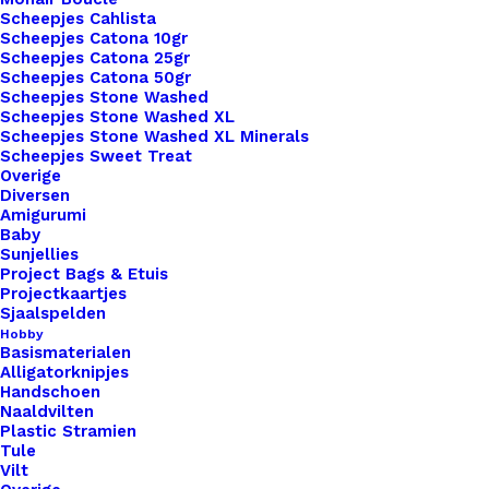
Scheepjes Cahlista
Scheepjes Catona 10gr
Scheepjes Catona 25gr
Scheepjes Catona 50gr
Scheepjes Stone Washed
1x
Baby Pakje Big Labels Met Drukknoop
€ 3,50
Scheepjes Stone Washed XL
10x3cm Cognac
Scheepjes Stone Washed XL Minerals
Scheepjes Sweet Treat
Overige
Subtotaal
€ 3,50
Diversen
Amigurumi
Baby
Sunjellies
Project Bags & Etuis
Baby
Projectkaartjes
Pakje
Sjaalspelden
Big
Hobby
Basismaterialen
Labels
Toevoegen aan winkelwagen
Alligatorknipjes
Met
Handschoen
Naaldvilten
Drukknoop
Toevoegen aan verlanglijst
Plastic Stramien
10x3cm
Tule
Vilt
Cognac