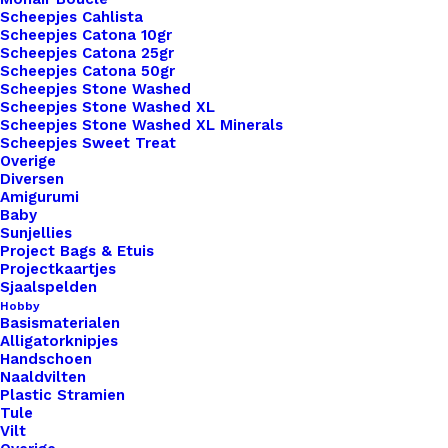
onze steekmarkeerders.
Scheepjes Cahlista
Scheepjes Catona 10gr
1 op voorraad
Scheepjes Catona 25gr
Scheepjes Catona 50gr
Scheepjes Stone Washed
Aqua
Scheepjes Stone Washed XL
Set
Scheepjes Stone Washed XL Minerals
Steekmarkeerders/
Scheepjes Sweet Treat
Overige
Progress
Toevoegen aan winkelwagen
Diversen
Keepers
Amigurumi
Baby
Met
Toevoegen aan verlanglijst
Sunjellies
Gedroogde
Project Bags & Etuis
Projectkaartjes
Bloemetjes
Sjaalspelden
Artikelnummer
52295080_aqua_set_steekmarkeerde
aantal
Hobby
Categorie
Haken & Breien
,
Tools
,
Steekmarkeer
Basismaterialen
Alligatorknipjes
Handschoen
Naaldvilten
Binnen 1-3 werkdagen verzonden
Plastic Stramien
Veilig betalen
Tule
Vilt
Unieke en kwaliteitsproducten