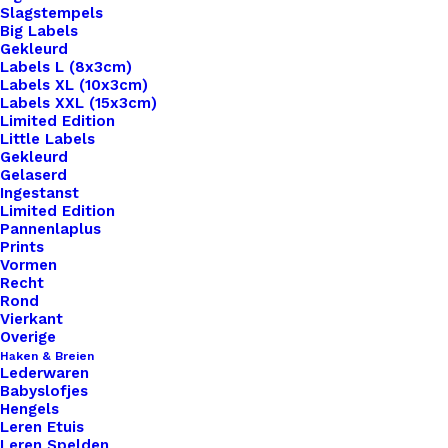
Slagstempels
Big Labels
Gekleurd
Labels L (8x3cm)
Labels XL (10x3cm)
Labels XXL (15x3cm)
Home
Haken & Breien
Limited Edition
Aqua Set Steekmarkeerders/ Progress Keepers Met
Little Labels
Gekleurd
Gedroogde Bloemetjes
Gelaserd
Ingestanst
Aqua Set
Limited Edition
Pannenlaplus
Steekmarkeerders/
Prints
Vormen
Recht
Progress Keepers
Rond
Vierkant
Met Gedroogde
Overige
Haken & Breien
Bloemetjes
Lederwaren
Babyslofjes
Hengels
Leren Etuis
€
5,95
Leren Spelden