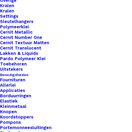
Overige
Kralen
Kralen
Settings
Overzicht
Sleutelhangers
Polymeerklei
Cernit Metallic
Cernit Number One
Cernit Textuur Matten
Cernit Translucent
Lakken & Liquids
Pardo Polymeer Klei
Nog meer leuks!
Toebehoren
Uitstekers
Benodigdheden
Fournituren
Allerlei
Applicaties
Borduurringen
Elastiek
Kleinmetaal
Knopen
Koordstoppers
Pompons
Portemonneesluitingen