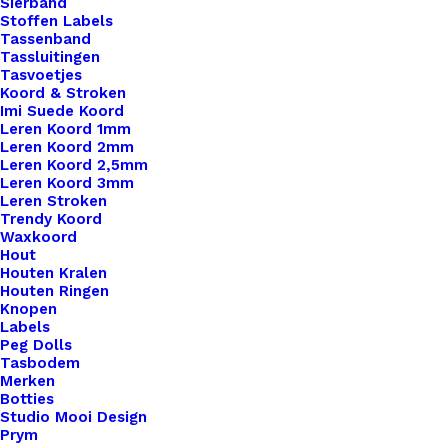
Sierband
Stoffen Labels
Tassenband
Tassluitingen
Tasvoetjes
Koord & Stroken
Imi Suede Koord
Leren Koord 1mm
Leren Koord 2mm
Leren Koord 2,5mm
Leren Koord 3mm
Leren Stroken
Trendy Koord
Steekmarkeerders Smiley Aqua
Waxkoord
Hout
Houten Kralen
€
5,95
Houten Ringen
Knopen
Labels
Peg Dolls
Tasbodem
Merken
Botties
Studio Mooi Design
Prym