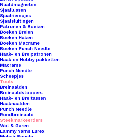
Naaldmagneten
Sjaallussen
Voeg een persoonlijk tintje toe aan je handwerk
Sjaalriempjes
met onze handgemaakte steekmarkeerders, met
Sjaalsluitingen
Patronen & Boeken
liefde gemaakt door De Haakfabriek! Onze
Boeken Breien
steekmarkeerders zijn niet alleen functioneel,
Boeken Haken
maar ook een charmant en uniek accent voor al je
Boeken Macrame
Boeken Punch Needle
haak- en breiprojecten. Met zorgvuldig
Haak- en Breipatronen
geselecteerde materialen en vakmanschap
Haak en Hobby pakketten
Macrame
brengen onze steekmarkeerders een vleugje
Punch Needle
creativiteit in je creaties, waardoor het markeren
Scheepjes
Tools
en volgen van patronen een plezierige ervaring
Breinaalden
wordt. Elk stuk is met zorg vervaardigd, met
Breinaaldstoppers
Haak- en Breitassen
aandacht voor detail en kwaliteit, waardoor je
Haaknaalden
kunt vertrouwen op de duurzaamheid en
Punch Needle
betrouwbaarheid van onze producten. Ontdek de
Rondbreinaald
Steekmarkeerders
handgemaakte magie van De Haakfabriek en voeg
Wol & Garen
een persoonlijk accent toe aan je handwerk met
Lammy Yarns Lurex
Mohair Boucle