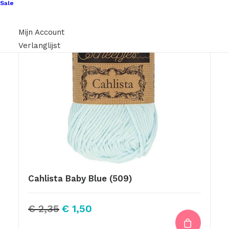
Sale
Mijn Account
Verlanglijst
Cahlista Baby Blue (509)
Oorspronkelijke
Huidige
€
2,35
€
1,50
prijs
prijs
was:
is: