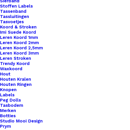
Sierband
Stoffen Labels
Tassenband
Tassluitingen
Tasvoetjes
Koord & Stroken
Imi Suede Koord
Leren Koord 1mm
Leren Koord 2mm
Leren Koord 2,5mm
Leren Koord 3mm
Leren Stroken
Trendy Koord
Waxkoord
Hout
Houten Kralen
Houten Ringen
Knopen
Labels
Peg Dolls
Tasbodem
Merken
Botties
Studio Mooi Design
Prym