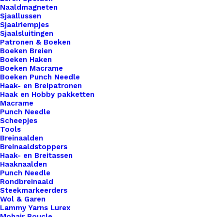
strijkt. Het is ook mogelijk om bakpapier te
Naaldmagneten
gebruiken. Onder de patch zit lijm die zorgt dat de
Sjaallussen
Sjaalriempjes
patch blijft zitten. Als de patch alsnog niet goed
Sjaalsluitingen
vastzit, kun je deze altijd nog met een paar
Patronen & Boeken
Boeken Breien
steekjes vast naaien.
Boeken Haken
Boeken Macrame
Ontvang een melding als dit product weer op
Boeken Punch Needle
Haak- en Breipatronen
voorraad is
Haak en Hobby pakketten
Macrame
Punch Needle
Scheepjes
Meld me aan
Tools
Breinaalden
Breinaaldstoppers
Uitverkocht
Haak- en Breitassen
Haaknaalden
Toevoegen aan verlanglijst
Punch Needle
Rondbreinaald
Steekmarkeerders
Artikelnummer
72698218_applicatie_nederlandse_v
Wol & Garen
Lammy Yarns Lurex
Categorie
Benodigdheden
,
Fournituren
,
Applicat
Mohair Boucle