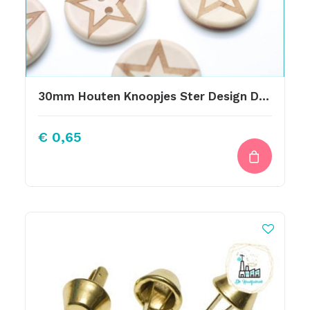
30mm Houten Knoopjes Ster Design De Haakfabriek
€
0,65