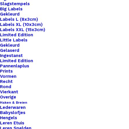
Slagstempels
Big Labels
Gekleurd
Labels L (8x3cm)
Labels XL (10x3cm)
Labels XXL (15x3cm)
Home
Benodigdheden
Limited Edition
Applicatie Nederlandse Vlag Ca. 7×4,7cm
Little Labels
Gekleurd
Gelaserd
Applicatie
Ingestanst
Limited Edition
Nederlandse Vlag Ca.
Pannenlaplus
Prints
7×4,7cm
Vormen
Recht
Rond
Vierkant
€
2,50
Overige
Haken & Breien
Lederwaren
Deze patches zijn helemaal hot! Strijk de patches
Babyslofjes
op je gehaakte sjaal of tas.Leg een vochtige
Hengels
Leren Etuis
theedoek over de patch voordat je de patch erop
Leren Spelden