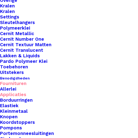
Overige
Kralen
Kralen
Settings
Sleutelhangers
Polymeerklei
Cernit Metallic
Cernit Number One
Cernit Textuur Matten
Cernit Translucent
Lakken & Liquids
Pardo Polymeer Klei
Toebehoren
Uitstekers
Benodigdheden
Fournituren
Allerlei
Applicaties
Borduurringen
Elastiek
Blanke Houten Kralen Ovaal 20x13mm Binnenmaat 3mm
Kleinmetaal
Knopen
Koordstoppers
€
0,40
Pompons
Portemonneesluitingen