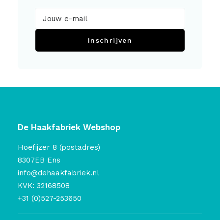
Inschrijven
De Haakfabriek Webshop
Hoefijzer 8 (postadres)
8307EB Ens
info@dehaakfabriek.nl
KVK: 32168508
+31 (0)527-253650