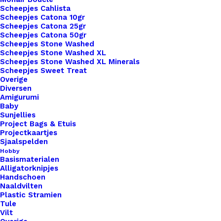
Scheepjes Cahlista
Scheepjes Catona 10gr
Scheepjes Catona 25gr
Binnen 1-3 werkdagen verzonden
Scheepjes Catona 50gr
Veilig betalen
Scheepjes Stone Washed
Unieke en kwaliteitsproducten
Scheepjes Stone Washed XL
Scheepjes Stone Washed XL Minerals
Scheepjes Sweet Treat
Overige
Diversen
Overzicht
Amigurumi
Baby
Sunjellies
Project Bags & Etuis
Projectkaartjes
Sjaalspelden
Hobby
Nog meer leuks!
Basismaterialen
Alligatorknipjes
Handschoen
Naaldvilten
Plastic Stramien
Tule
Vilt