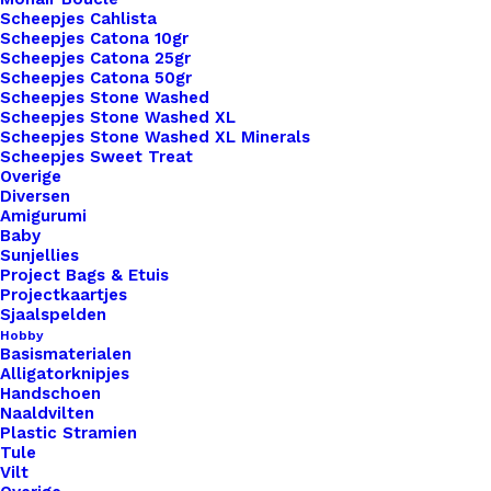
Scheepjes Cahlista
Binnen 1-3 werkdagen verzonden
Scheepjes Catona 10gr
Scheepjes Catona 25gr
Veilig betalen
Scheepjes Catona 50gr
Unieke en kwaliteitsproducten
Scheepjes Stone Washed
Scheepjes Stone Washed XL
Scheepjes Stone Washed XL Minerals
Scheepjes Sweet Treat
Overzicht
Overige
Diversen
Amigurumi
Baby
Sunjellies
Project Bags & Etuis
Projectkaartjes
Sjaalspelden
Nog meer leuks!
Hobby
Basismaterialen
Alligatorknipjes
Handschoen
Naaldvilten
Plastic Stramien
Tule
Vilt