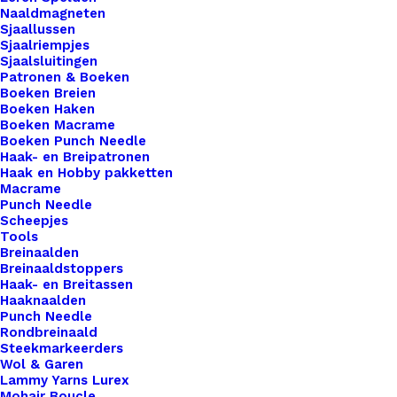
Naaldmagneten
patch blijft zitten. Als de patch alsnog niet goed
Sjaallussen
vastzit, kun je deze altijd nog met een paar
Sjaalriempjes
steekjes vast naaien.
Sjaalsluitingen
Patronen & Boeken
Boeken Breien
4 op voorraad
Boeken Haken
Boeken Macrame
Applicatie
Boeken Punch Needle
Haak- en Breipatronen
Bloemetje
Haak en Hobby pakketten
Mini
Macrame
Punch Needle
9x5cm
Toevoegen aan winkelwagen
Scheepjes
Blauw
Tools
aantal
Breinaalden
Toevoegen aan verlanglijst
Breinaaldstoppers
Haak- en Breitassen
Haaknaalden
Artikelnummer
59996126_applicatie_bloemetje_min
Punch Needle
Rondbreinaald
Categorie
Benodigdheden
,
Fournituren
,
Applicat
Steekmarkeerders
Wol & Garen
Kleur
Lammy Yarns Lurex
Mohair Boucle