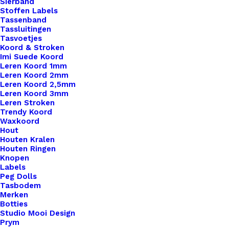
Sierband
Stoffen Labels
Tassenband
Tassluitingen
Tasvoetjes
Koord & Stroken
Imi Suede Koord
Leren Koord 1mm
Leren Koord 2mm
Leren Koord 2,5mm
Leren Koord 3mm
Leren Stroken
Trendy Koord
Waxkoord
Hout
Houten Kralen
Houten Ringen
Knopen
Labels
Peg Dolls
Tasbodem
Merken
Botties
Studio Mooi Design
Prym
Metalen Ring 10cm Dikke Kwaliteit Wit