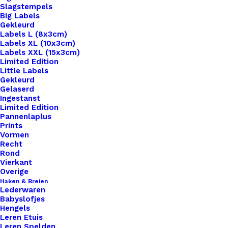
Slagstempels
Big Labels
Gekleurd
Labels L (8x3cm)
Labels XL (10x3cm)
Labels XXL (15x3cm)
Home
Benodigdheden
Limited Edition
Applicatie Bloemetje Mini 9x5cm Blauw
Little Labels
Gekleurd
Gelaserd
Applicatie Bloemetje
Ingestanst
Limited Edition
Mini 9x5cm Blauw
Pannenlaplus
Prints
Vormen
€
2,00
Recht
Rond
Vierkant
Deze patches zijn helemaal hot! Strijk de patches
Overige
Haken & Breien
op je gehaakte sjaal of tas.Leg een vochtige
Lederwaren
theedoek over de patch voordat je de patch erop
Babyslofjes
Hengels
strijkt. Het is ook mogelijk om bakpapier te
Leren Etuis
gebruiken. Onder de patch zit lijm die zorgt dat de
Leren Spelden