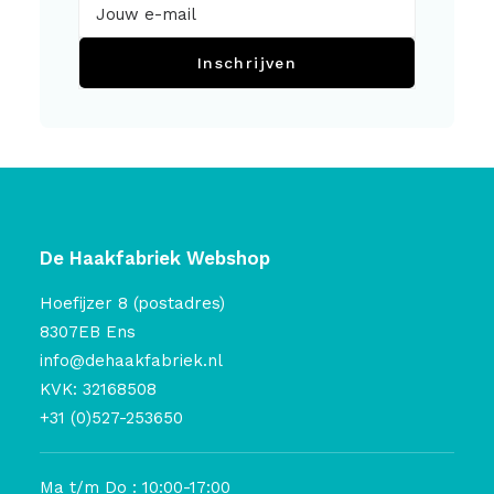
Inschrijven
De Haakfabriek Webshop
Hoefijzer 8 (postadres)
8307EB Ens
info@dehaakfabriek.nl
KVK: 32168508
+31 (0)527-253650
Ma t/m Do : 10:00-17:00