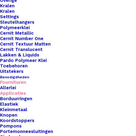
Overige
Kralen
Kralen
Settings
Sleutelhangers
Polymeerklei
Cernit Metallic
Cernit Number One
Cernit Textuur Matten
Cernit Translucent
Lakken & Liquids
Pardo Polymeer Klei
Toebehoren
Uitstekers
Benodigdheden
Fournituren
Allerlei
Applicaties
Pompon Kunstbont 9cm Doorsnede Beige Zwart Met Elastiekje
Borduurringen
Elastiek
Kleinmetaal
€
5,95
Knopen
Koordstoppers
Pompons
Portemonneesluitingen