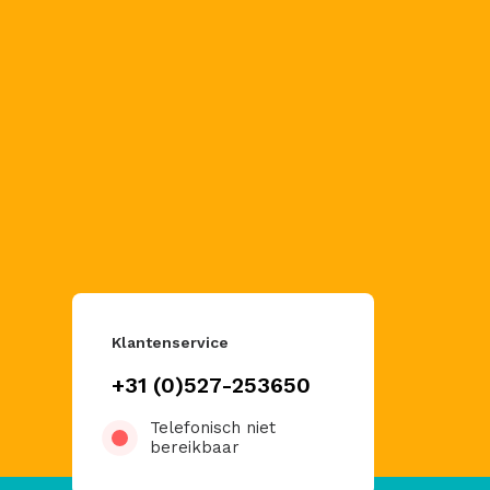
Klantenservice
+31 (0)527-253650
Telefonisch niet
bereikbaar