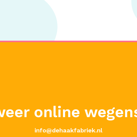
weer online wegen
info@dehaakfabriek.nl